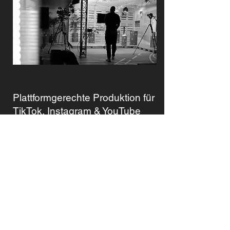
Plattformgerechte Produktion für
TikTok, Instagram & YouTube
Jede Plattform hat ihre eigene
Sprache – wir produzieren Inhalte,
die perfekt darauf abgestimmt sind.
Hochkant für TikTok & Instagram
Reels, dynamisch geschnittene
YouTube-Shorts oder hochwertige
Langform-Videos – mit schnellen